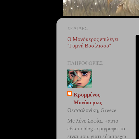
ΣΕΛΊΔΕΣ
Ο Μονόκερος επιλέγει
"Γυμνή Βασίλισσα"
ΠΛΗΡΟΦΟΡΊΕΣ
Κρυμμένος
Μονόκερως
Θεσσαλονίκη, Greece
Με λένε Σοφία.. +αυτο
εδω το blog περιγραφει το
ειναι μου..γιατι εδω τρεχω