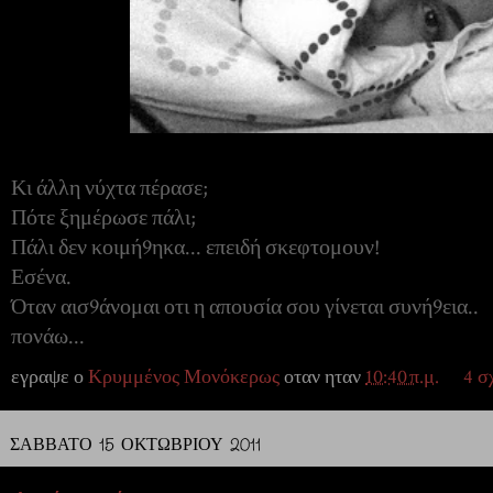
Κι άλλη νύχτα πέρασε;
Πότε ξημέρωσε πάλι;
Πάλι δεν κοιμή9ηκα... επειδή σκεφτομουν!
Εσένα.
Όταν αισ9άνομαι οτι η απουσία σου γίνεται συνή9εια..
πονάω...
εγραψε ο
Κρυμμένος Μονόκερως
οταν ηταν
10:40 π.μ.
4 σ
ΣΆΒΒΑΤΟ 15 ΟΚΤΩΒΡΊΟΥ 2011