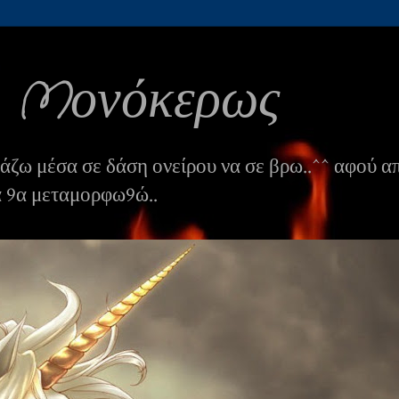
ς Mονόκερως
πάζω μέσα σε δάση ονείρου να σε βρω..^^ αφού α
ά 9α μεταμορφω9ώ..