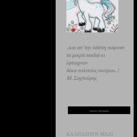
..και απ΄την
λάσπη
παίρναν
τα
μικρά
παιδιά
κι
έφτιαχναν
δέκα
πολιτείες
ονείρου
..!
M.
Σαχτούρης
moon phases
ΚΑΛΠΆΖΟΥΝ ΜΑΖΊ