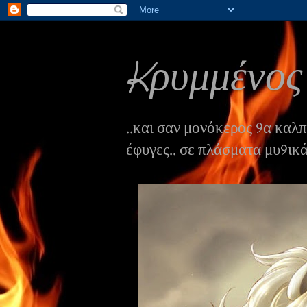
Kρυμμένο
..και σαν μονόκερος 9α καλ
έφυγες.. σε πλάσματα μυ9ικ