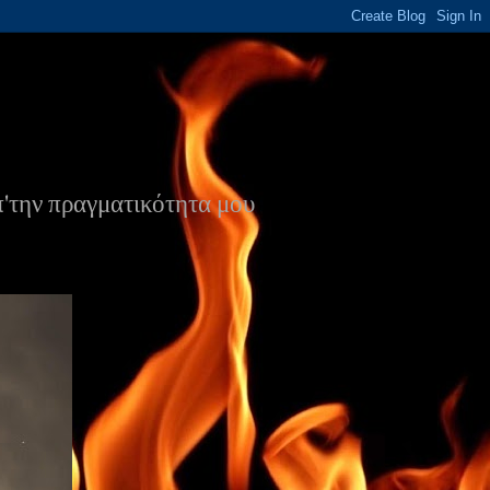
π'την πραγματικότητα μου