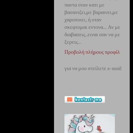
παντα οταν κατι με
βασανιζει,με βαραινει,με
χαροποιει, ή οταν
σκεφτομαι εντονα... Αν με
διαβασεις..ειναι σαν να με
ξερεις...
Προβολή πλήρους προφίλ
για να μου
στείλετε
e-mαil