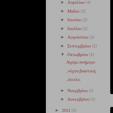
Απριλίου
(4)
►
Μαΐου
(2)
►
Ιουνίου
(2)
►
Ιουλίου
(2)
►
Αυγούστου
(3)
►
Σεπτεμβρίου
(2)
►
Οκτωβρίου
(3)
▼
Αγρίμι ανήμερο
..νύχτα βιαστική.
..άτιτλο.
Νοεμβρίου
(1)
►
Δεκεμβρίου
(1)
►
2012
(3)
►