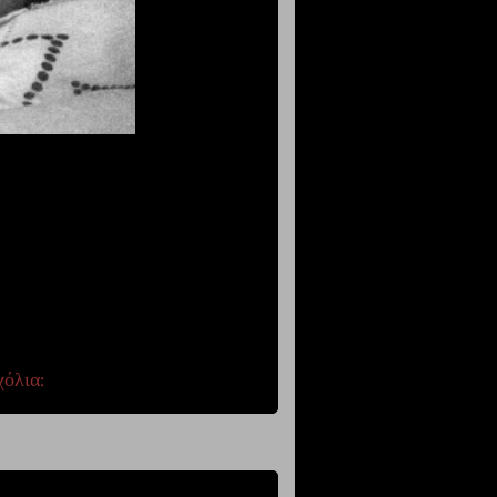
χόλια: