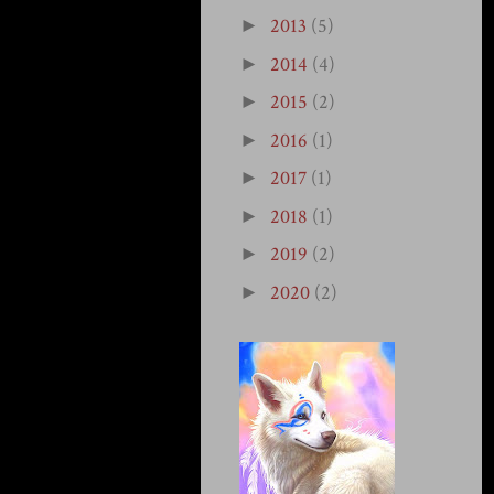
2013
(5)
►
2014
(4)
►
2015
(2)
►
2016
(1)
►
2017
(1)
►
2018
(1)
►
2019
(2)
►
2020
(2)
►