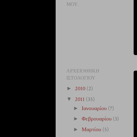
ΜΟΥ..
ΑΡΧΕΙΟΘΉΚΗ
ΙΣΤΟΛΟΓΊΟΥ
2010
(2)
►
2011
(35)
▼
Ιανουαρίου
(7)
►
Φεβρουαρίου
(3)
►
Μαρτίου
(5)
►