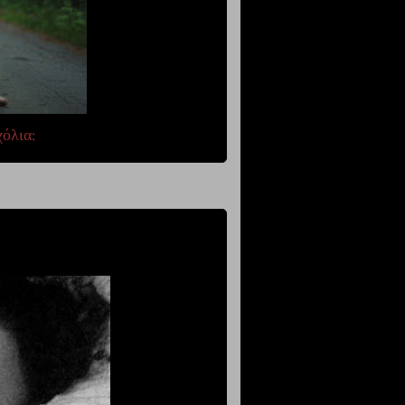
χόλια: