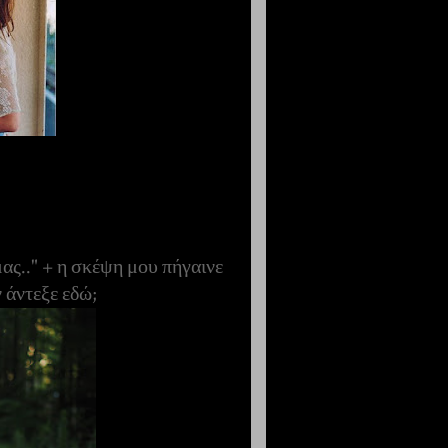
ς.." + η σκέψη μου πήγαινε
 άντεξε εδώ;