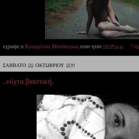
εγραψε ο
Κρυμμένος Μονόκερως
οταν ηταν
10:39 μ.μ.
7 σ
ΣΆΒΒΑΤΟ 22 ΟΚΤΩΒΡΊΟΥ 2011
..νύχτα βιαστική.